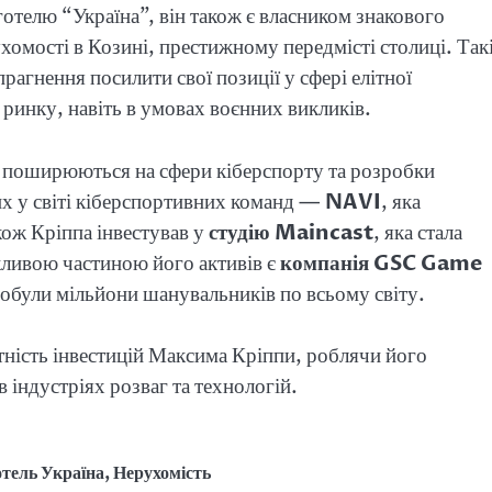
отелю “Україна”, він також є власником знакового
хомості в Козині, престижному передмісті столиці. Так
рагнення посилити свої позиції у сфері елітної
 ринку, навіть в умовах воєнних викликів.
о поширюються на сфери кіберспорту та розробки
ших у світі кіберспортивних команд —
NAVI
, яка
кож Кріппа інвестував у
студію Maincast
, яка стала
жливою частиною його активів є
компанія GSC Game
здобули мільйони шанувальників по всьому світу.
тність інвестицій Максима Кріппи, роблячи його
 індустріях розваг та технологій.
отель Україна
,
Нерухомість