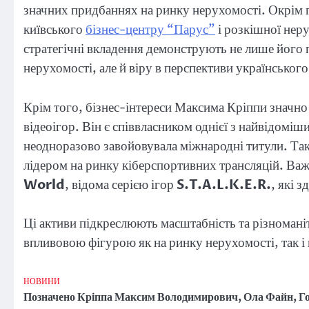
значних придбаннях на ринку нерухомості. Окрім г
київського
бізнес-центру “Парус”
і розкішної неру
стратегічні вкладення демонструють не лише його п
нерухомості, але й віру в перспективи українського
Крім того, бізнес-інтереси Максима Кріппи значн
відеоігор. Він є співвласником однієї з найвідомі
неодноразово завойовувала міжнародні титули. Та
лідером на ринку кіберспортивних трансляцій. Ва
World
, відома серією ігор
S.T.A.L.K.E.R.
, які 
Ці активи підкреслюють масштабність та різномані
впливовою фігурою як на ринку нерухомості, так і в
НОВИНИ
Позначено
Кріппа Максим Володимирович
,
Ола Файн
,
Г