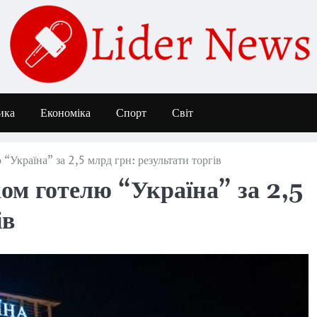
ика
Економіка
Спорт
Світ
“Україна” за 2,5 млрд грн: результати торгів
ом готелю “Україна” за 2,5
ів