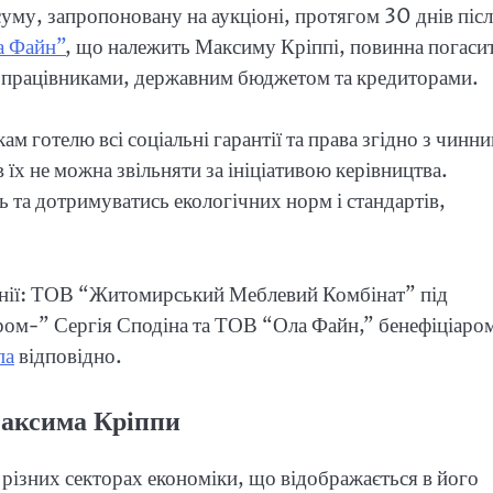
уму, запропоновану на аукціоні, протягом 30 днів піс
 Файн”
, що належить Максиму Кріппі, повинна погаси
д працівниками, державним бюджетом та кредиторами.
м готелю всі соціальні гарантії та права згідно з чинн
їх не можна звільняти за ініціативою керівництва.
 та дотримуватись екологічних норм і стандартів,
мпанії: ТОВ “Житомирський Меблевий Комбінат” під
ом-” Сергія Сподіна та ТОВ “Ола Файн,” бенефіціаро
па
відповідно.
Максима Кріппи
 різних секторах економіки, що відображається в його