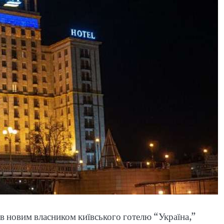
ав новим власником київського готелю “Україна,”