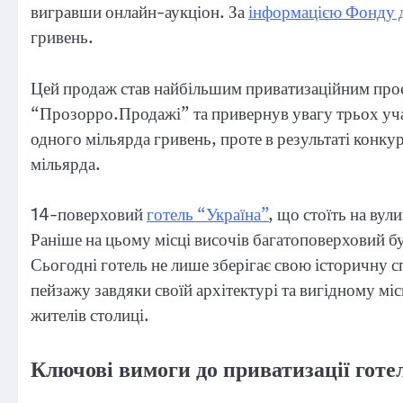
вигравши онлайн-аукціон. За
інформацією Фонду 
гривень.
Цей продаж став найбільшим приватизаційним проє
“Прозорро.Продажі” та привернув увагу трьох учас
одного мільярда гривень, проте в результаті конку
мільярда.
14-поверховий
готель “Україна”
, що стоїть на вул
Раніше на цьому місці височів багатоповерховий бу
Сьогодні готель не лише зберігає свою історичну 
пейзажу завдяки своїй архітектурі та вигідному м
жителів столиці.
Ключові вимоги до приватизації готе