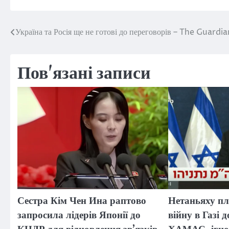
Україна та Росія ще не готові до переговорів – The Guardia
Навігація
записів
Пов'язані записи
Сестра Кім Чен Ина раптово
Нетаньяху пл
запросила лідерів Японії до
війну в Газі 