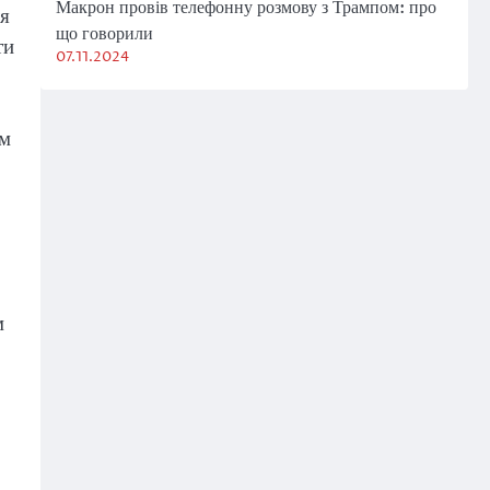
Макрон провів телефонну розмову з Трампом: про
ля
що говорили
ти
07.11.2024
им
м