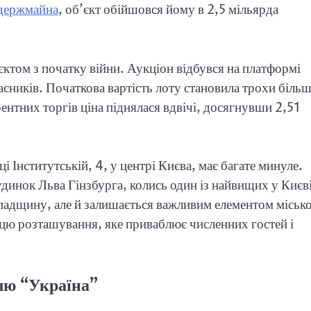
держмайна
, об’єкт обійшовся йому в 2,5 мільярда
ктом з початку війни. Аукціон відбувся на платформі
ників. Початкова вартість лоту становила трохи біль
рентних торгів ціна піднялася вдвічі, досягнувши 2,51
иці Інститутській, 4, у центрі Києва, має багате минуле.
динок Льва Гінзбурга, колись один із найвищих у Києві
спадщину, але й залишається важливим елементом міськ
ісцю розташування, яке приваблює численних гостей і
лю “Україна”