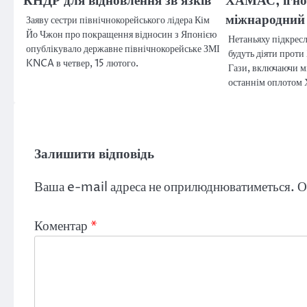
КНДР для відновлення зв’язків
ХАМАС, ігн
міжнародний
Заяву сестри північнокорейського лідера Кім
Йо Чжон про покращення відносин з Японією
Нетаньяху підкресл
опублікувало державне північнокорейське ЗМІ
будуть діяти прот
KNCA в четвер, 15 лютого.
Гази, включаючи мі
останнім оплотом
Залишити відповідь
Ваша e-mail адреса не оприлюднюватиметься.
О
Коментар
*