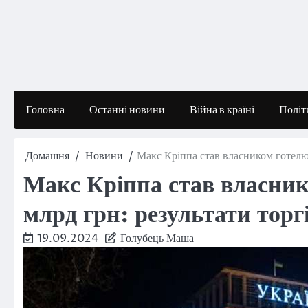
Перейти
до
вмісту
Головна
Останні новини
Війна в країні
Політ
Домашня
Новини
Макс Кріппа став власником готелю 
Макс Кріппа став власник
млрд грн: результати торг
19.09.2024
Голубець Маша