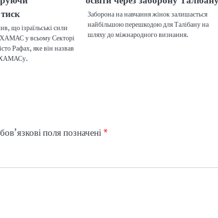
оруючи
освіти через заборону Талібан
 тиск
Заборона на навчання жінок залишається
найбільшою перешкодою для Талібану на
ив, що ізраїльські сили
шляху до міжнародного визнання.
и ХАМАС у всьому Секторі
сто Рафах, яке він назвав
 ХАМАСу.
бов’язкові поля позначені
*