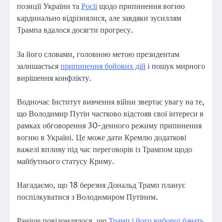
позиції України та
Росії
щодо припинення вогню
кардинально відрізнялися, але завдяки зусиллям
Трампа вдалося досягти прогресу.
За його словами, головною метою президентам
залишається
припинення бойових дій
і пошук мирного
вирішення конфлікту.
Водночас Інститут вивчення війни звертає увагу на те,
що Володимир Путін частково відстояв свої інтереси в
рамках обговорення 30-денного режиму припинення
вогню в Україні. Це може дати Кремлю додаткові
важелі впливу під час переговорів із Трампом щодо
майбутнього статусу Криму.
Нагадаємо, що 18 березня Дональд Трамп планує
поспілкуватися з Володимиром Путіним.
Раніше повідомлялося, що
Трамп і його виборці бачать