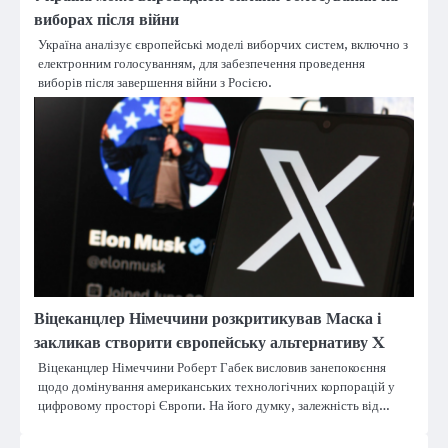
виборах після війни
Україна аналізує європейські моделі виборчих систем, включно з
електронним голосуванням, для забезпечення проведення
виборів після завершення війни з Росією.
Віцеканцлер Німеччини розкритикував Маска і
закликав створити європейську альтернативу X
Віцеканцлер Німеччини Роберт Габек висловив занепокоєння
щодо домінування американських технологічних корпорацій у
цифровому просторі Європи. На його думку, залежність від…