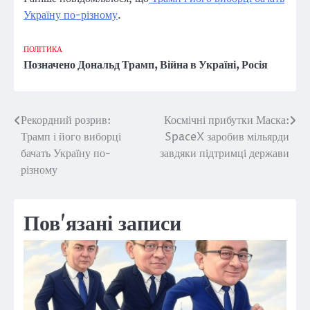
Україну по-різному
.
ПОЛІТИКА
Позначено
Дональд Трамп
,
Війна в Україні
,
Росія
Рекордний розрив:
Космічні прибутки Маска:
Навігація
Трамп і його виборці
SpaceX заробив мільярди
записів
бачать Україну по-
завдяки підтримці держави
різному
Пов'язані записи