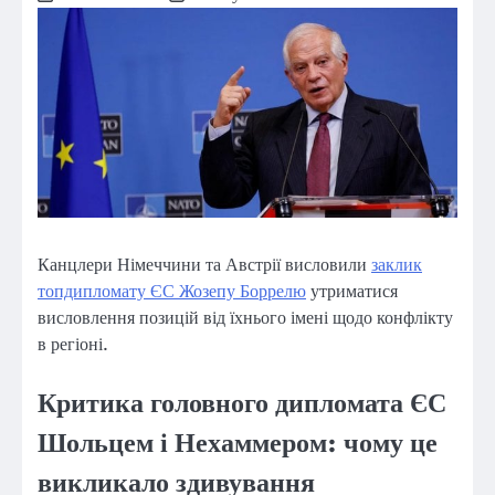
Канцлери Німеччини та Австрії висловили
заклик
топдипломату ЄС Жозепу Боррелю
утриматися
висловлення позицій від їхнього імені щодо конфлікту
в регіоні.
Критика головного дипломата ЄС
Шольцем і Нехаммером: чому це
викликало здивування