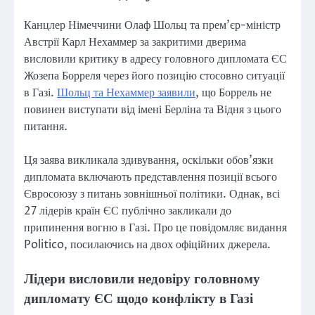
Канцлер Німеччини Олаф Шольц та прем’єр-міністр
Австрії Карл Нехаммер за закритими дверима
висловили критику в адресу головного дипломата ЄС
Жозепа Борреля через його позицію стосовно ситуації
в Газі.
Шольц та Нехаммер заявили
, що Боррель не
повинен виступати від імені Берліна та Відня з цього
питання.
Ця заява викликала здивування, оскільки обов’язки
дипломата включають представлення позиції всього
Євросоюзу з питань зовнішньої політики. Однак, всі
27 лідерів країн ЄС публічно закликали до
припинення вогню в Газі. Про це повідомляє видання
Politico, посилаючись на двох офіційних джерела.
Лідери висловили недовіру головному
дипломату ЄС щодо конфлікту в Газі