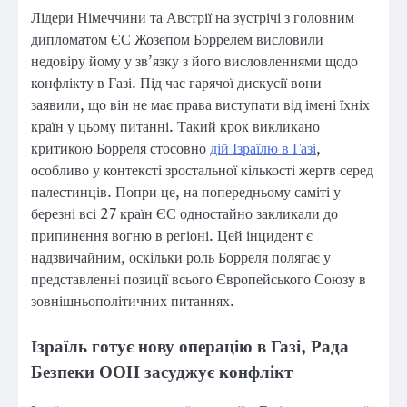
Лідери Німеччини та Австрії на зустрічі з головним
дипломатом ЄС Жозепом Боррелем висловили
недовіру йому у зв’язку з його висловленнями щодо
конфлікту в Газі. Під час гарячої дискусії вони
заявили, що він не має права виступати від імені їхніх
країн у цьому питанні. Такий крок викликано
критикою Борреля стосовно
дій Ізраїлю в Газі
,
особливо у контексті зростальної кількості жертв серед
палестинців. Попри це, на попередньому саміті у
березні всі 27 країн ЄС одностайно закликали до
припинення вогню в регіоні. Цей інцидент є
надзвичайним, оскільки роль Борреля полягає у
представленні позиції всього Європейського Союзу в
зовнішньополітичних питаннях.
Ізраїль готує нову операцію в Газі, Рада
Безпеки ООН засуджує конфлікт