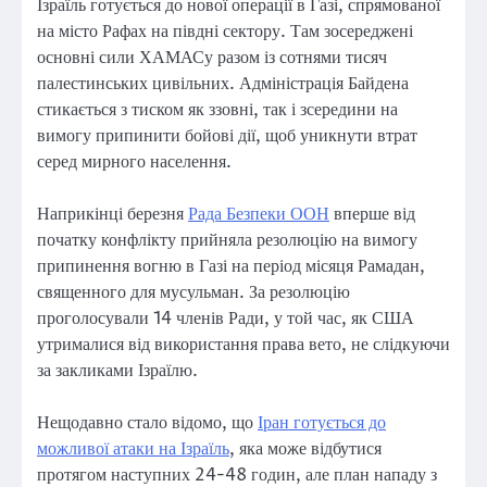
Ізраїль готується до нової операції в Газі, спрямованої
на місто Рафах на півдні сектору. Там зосереджені
основні сили ХАМАСу разом із сотнями тисяч
палестинських цивільних. Адміністрація Байдена
стикається з тиском як ззовні, так і зсередини на
вимогу припинити бойові дії, щоб уникнути втрат
серед мирного населення.
Наприкінці березня
Рада Безпеки ООН
вперше від
початку конфлікту прийняла резолюцію на вимогу
припинення вогню в Газі на період місяця Рамадан,
священного для мусульман. За резолюцію
проголосували 14 членів Ради, у той час, як США
утрималися від використання права вето, не слідкуючи
за закликами Ізраїлю.
Нещодавно стало відомо, що
Іран готується до
можливої атаки на Ізраїль
, яка може відбутися
протягом наступних 24-48 годин, але план нападу з