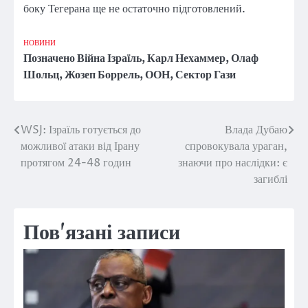
боку Тегерана ще не остаточно підготовлений.
НОВИНИ
Позначено
Війна Ізраїль
,
Карл Нехаммер
,
Олаф
Шольц
,
Жозеп Боррель
,
ООН
,
Сектор Гази
WSJ: Ізраїль готується до
Влада Дубаю
Навігація
можливої атаки від Ірану
спровокувала ураган,
записів
протягом 24-48 годин
знаючи про наслідки: є
загиблі
Пов'язані записи