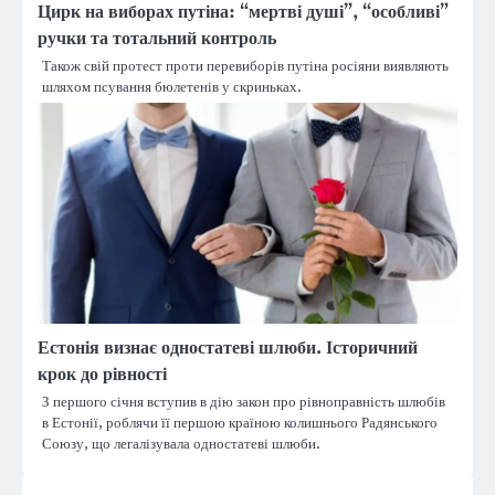
Цирк на виборах путіна: “мертві душі”, “особливі”
ручки та тотальний контроль
Також свій протест проти перевиборів путіна росіяни виявляють
шляхом псування бюлетенів у скриньках.
Естонія визнає одностатеві шлюби. Історичний
крок до рівності
З першого січня вступив в дію закон про рівноправність шлюбів
в Естонії, роблячи її першою країною колишнього Радянського
Союзу, що легалізувала одностатеві шлюби.