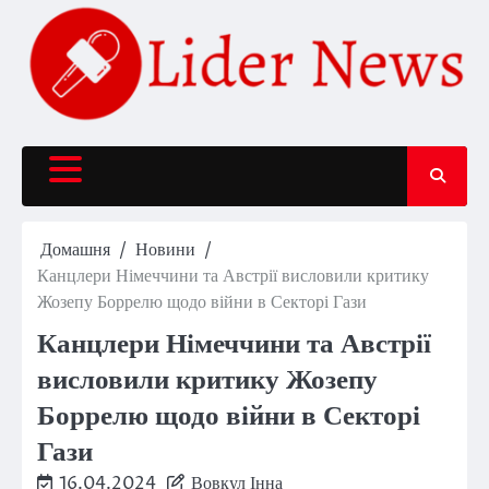
Перейти
до
вмісту
Домашня
Новини
Канцлери Німеччини та Австрії висловили критику
Жозепу Боррелю щодо війни в Секторі Гази
Канцлери Німеччини та Австрії
висловили критику Жозепу
Боррелю щодо війни в Секторі
Гази
16.04.2024
Вовкул Інна