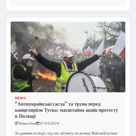
NEWS
“Антиукраїнські гасла” та труна перед
канцелярією Туска: масштабна акція протесту
в Польщі
Вовкул Інна
07.03.2024
За даними поліції, під час мітингу на вулиці Війській кілька