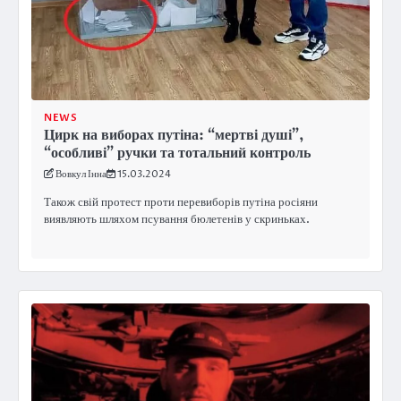
NEWS
Цирк на виборах путіна: “мертві душі”,
“особливі” ручки та тотальний контроль
Вовкул Інна
15.03.2024
Також свій протест проти перевиборів путіна росіяни
виявляють шляхом псування бюлетенів у скриньках.