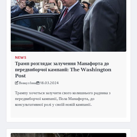
NEWS
Трамп розглядає залучення Манафорта до
передвиборчої кампанії: The Washington
Post
Вовкул Інна
18.03.2024
Трампу хочеться залучити свого колишнього радника з
передвиборчої кампанії, Пола Манафорта, до
консультативної ролі у своїй новій кампанії.