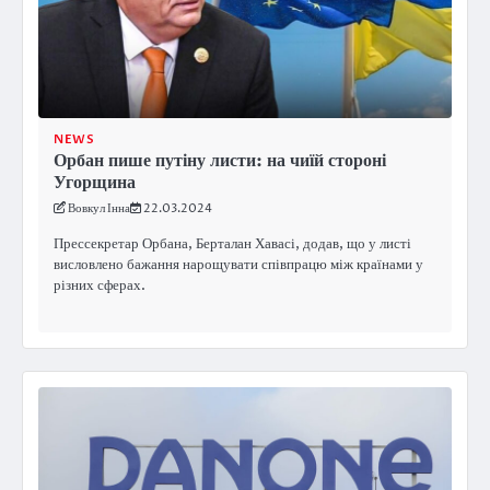
NEWS
Орбан пише путіну листи: на чиїй стороні
Угорщина
Вовкул Інна
22.03.2024
Прессекретар Орбана, Берталан Хавасі, додав, що у листі
висловлено бажання нарощувати співпрацю між країнами у
різних сферах.