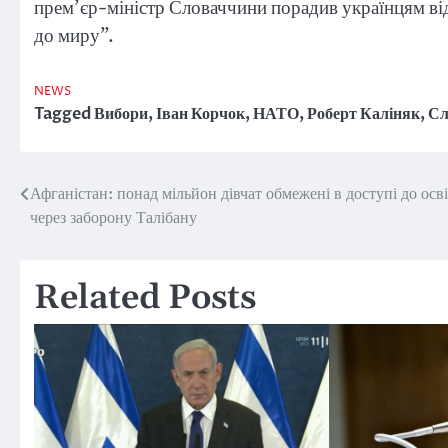
прем’єр-міністр Словаччини порадив українцям від
до миру”.
NEWS
Tagged
Вибори
,
Іван Корчок
,
НАТО
,
Роберт Каліняк
,
Сл
Афганістан: понад мільйон дівчат обмежені в доступі до осв
Post
через заборону Талібану
navigation
Related Posts