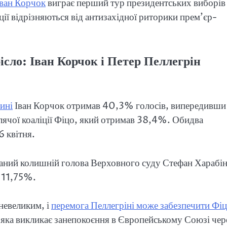
Іван Корчок
виграє перший тур президентських виборів
ії відрізняються від антизахідної риторики прем’єр-
ісло: Іван Корчок і Петер Пеллегрін
ині
Іван Корчок отримав 40,3% голосів, випередивши
влячої коаліції Фіцо, який отримав 38,4%. Обидва
6 квітня.
аний колишній голова Верховного суду Стефан Харабі
м 11,75%.
невеликим, і
перемога Пеллегріні може забезпечити Фі
, яка викликає занепокоєння в Європейському Союзі чер