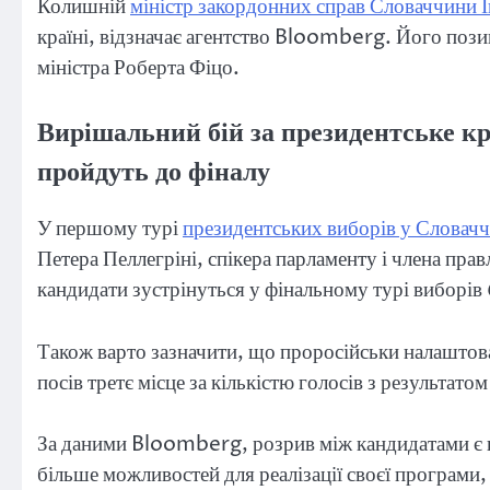
Колишній
міністр закордонних справ Словаччини 
країні, відзначає агентство Bloomberg. Його позиц
міністра Роберта Фіцо.
Вирішальний бій за президентське кр
пройдуть до фіналу
У першому турі
президентських виборів у Словачч
Петера Пеллегріні, спікера парламенту і члена пра
кандидати зустрінуться у фінальному турі виборів 
Також варто зазначити, що проросійськи налаштов
посів третє місце за кількістю голосів з результато
За даними Bloomberg, розрив між кандидатами є 
більше можливостей для реалізації своєї програми