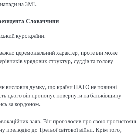
 напади на ЗМІ.
президента Словаччини
ський курс країни.
важно церемоніальний характер, проте він може
ерівників урядових структур, суддів та голову
як висловив думку, що країни НАТО не повинні
ість цього він пропонує повернути на батьківщину
ись за кордоном.
ровокаційних заяв. Він проголосив про свою протистоян
ну прелюдію до Третьої світової війни. Крім того,