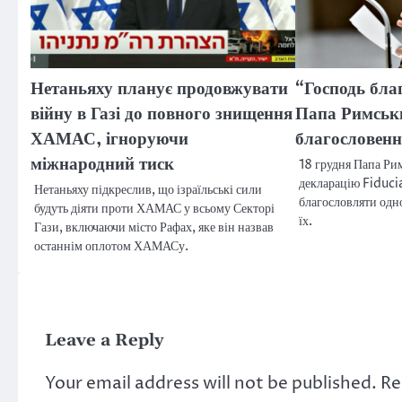
Нетаньяху планує продовжувати
“Господь благ
війну в Газі до повного знищення
Папа Римськ
ХАМАС, ігноруючи
благословенн
міжнародний тиск
18 грудня Папа Ри
декларацію Fiduci
Нетаньяху підкреслив, що ізраїльські сили
благословляти одно
будуть діяти проти ХАМАС у всьому Секторі
їх.
Гази, включаючи місто Рафах, яке він назвав
останнім оплотом ХАМАСу.
Leave a Reply
Your email address will not be published.
Re