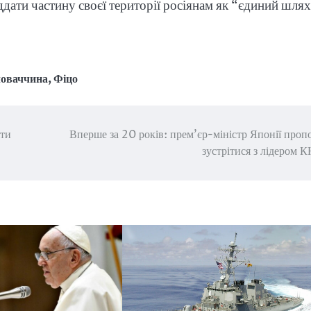
дати частину своєї території росіянам як “єдиний шлях
оваччина
,
Фіцо
іти
Вперше за 20 років: прем’єр-міністр Японії проп
зустрітися з лідером 