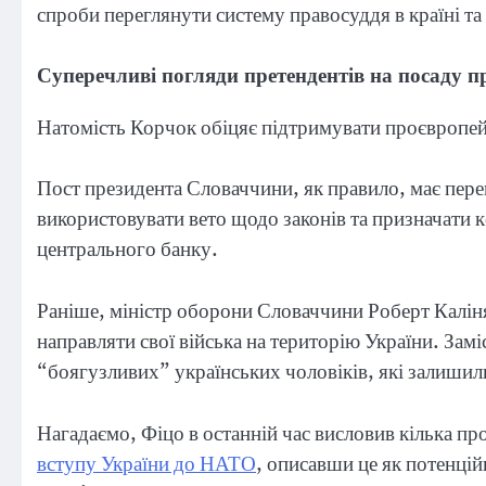
спроби переглянути систему правосуддя в країні та
Суперечливі погляди претендентів на посаду 
Натомість Корчок обіцяє підтримувати проєвропей
Пост президента Словаччини, як правило, має пере
використовувати вето щодо законів та призначати к
центрального банку.
Раніше, міністр оборони Словаччини Роберт Калін
направляти свої війська на територію України. Зам
“боягузливих” українських чоловіків, які залишил
Нагадаємо, Фіцо в останній час висловив кілька п
вступу України до НАТО
, описавши це як потенцій