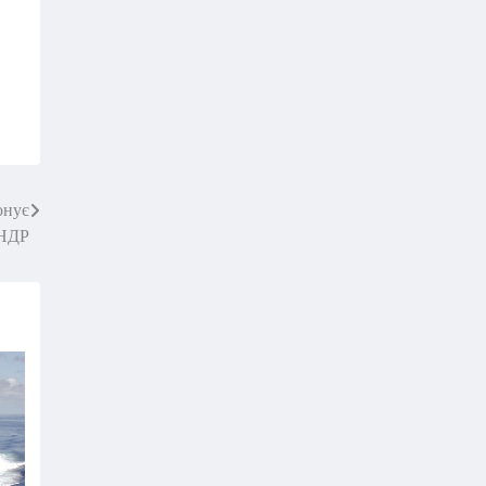
онує
КНДР