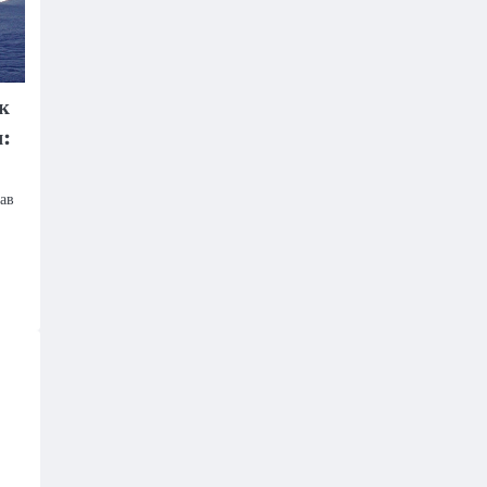
к
я:
ав