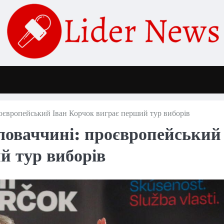
роєвропейський Іван Корчок виграє перший тур виборів
ловаччині: проєвропейський
й тур виборів